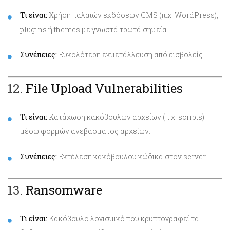
Τι είναι:
Χρήση παλαιών εκδόσεων CMS (π.χ. WordPress),
plugins ή themes με γνωστά τρωτά σημεία.
Συνέπειες:
Ευκολότερη εκμετάλλευση από εισβολείς.
12.
File Upload Vulnerabilities
Τι είναι:
Κατάχωση κακόβουλων αρχείων (π.χ. scripts)
μέσω φορμών ανεβάσματος αρχείων.
Συνέπειες:
Εκτέλεση κακόβουλου κώδικα στον server.
13.
Ransomware
Τι είναι:
Κακόβουλο λογισμικό που κρυπτογραφεί τα