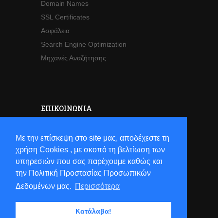
Domain Names
SSL Certificates
Ασφάλεια
Search Engine Optimization
Μηχανές Αναζήτησης
ΕΠΙΚΟΙΝΩΝΊΑ
Sales
Με την επίσκεψη στο site μας, αποδέχεστε τη
Τηλ:
+30 2821063941
χρήση Cookies , με σκοπό τη βελτίωση των
Email:
sales[at]hostsun[dot]com
υπηρεσιών που σας παρέχουμε καθώς και
την Πολιτική Προστασίας Προσωπικών
Δεδομένων μας.
Περισσότερα
Κατάλαβα!