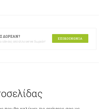
ΑΣ ΔΩΡΕΆΝ?
ΕΠΙΚΟΙΝΩΝΊΑ
 site σας από άλλο server δωρεάν!
τοσελίδας
ς που θα καλύψει τις ανάγκες σας με