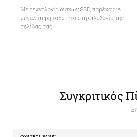
Με τεχνολογία δίσκων SSD, παρέχουμε
μεγαλύτερή ταχύτητα στη φιλοξενία της
σελίδας σας.
Συγκριτικός Π
Επ
CONTROL PANEL