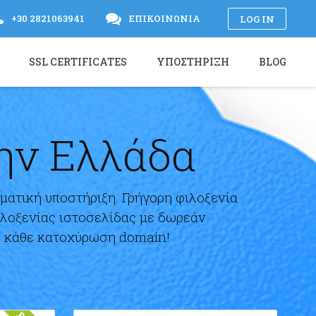
+30 2821063941
ΕΠΙΚΟΙΝΩΝΊΑ
LOG IN
SSL CERTIFICATES
ΥΠΟΣΤΉΡΙΞΗ
BLOG
την Ελλάδα
ματική υποστήριξη. Γρήγορη φιλοξενία
ιλοξενίας ιστοσελίδας με δωρεάν
με κάθε κατοχύρωση domain!