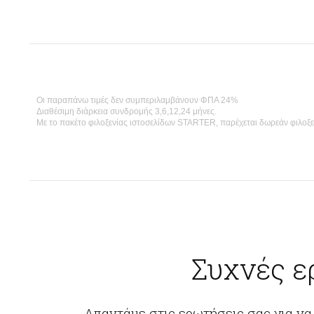
Οι παραπάνω τιμές δεν συμπεριλαμβάνουν ΦΠΑ 24%
Διαθέσιμη διάρκεια συνδρομής 3,6,12,24 μήνες.
Με το πακέτο φιλοξενίας ιστοσελίδων STARTER, παρέχεται δωρεάν φιλοξεν
Συχνές ε
Απαντάμε στις ερωτήσεις σας για να