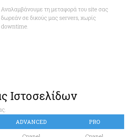
Αναλαμβάνουμε τη μεταφορά του site σας
δωρεάν σε δικούς μας servers, χωρίς
downtime.
ας Ιστοσελίδων
ας.
ADVANCED
PRO
Cpanel
Cpanel