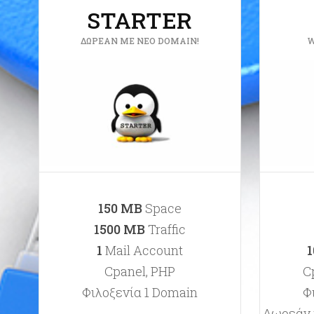
STARTER
ΔΩΡΕΆΝ ΜΕ ΝΈΟ DOMAIN!
W
150 ΜB
Space
1500 ΜB
Traffic
1
Mail Account
1
Cpanel, PHP
C
Φιλοξενία 1 Domain
Φ
Δωρεάν π