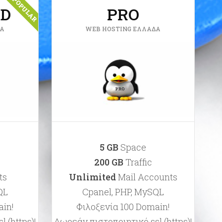
D
PRO
ΔΑ
WEB HOSTING ΕΛΛΆΔΑ
5 GB
Space
200 GB
Traffic
ts
Unlimited
Mail Accounts
QL
Cpanel, PHP, MySQL
ain!
Φιλοξενία 100 Domain!
 (https)!
Δωρεάν πιστοποιητικό ssl (https)!