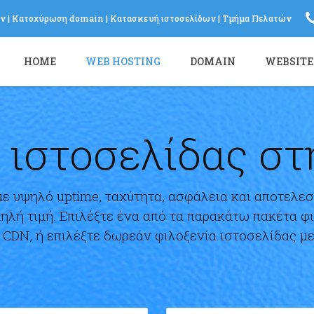
ων
|
Κατοχύρωση domain
|
Κατασκευή ιστοσελίδων
|
Τμήμα Πελατών
Log in
HOME
WEB HOSTING
DOMAIN
WEBSITE
or
Sign up
Το Email σας
Password
 ιστοσελίδας σ
Υπενθύμιση κωδικού?
με υψηλό uptime, ταχύτητα, ασφάλεια και αποτελεσ
ηλή τιμή. Επιλέξτε ένα από τα παρακάτω πακέτα φ
 CDN, ή επιλέξτε δωρεάν φιλοξενία ιστοσελίδας 