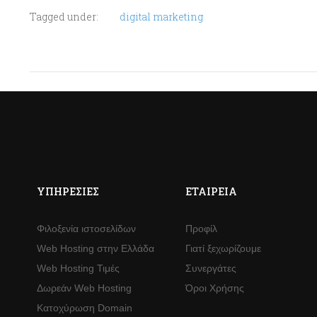
Tagged under:
digital marketing
ΥΠΗΡΕΣΊΕΣ
ΕΤΑΙΡΕΊΑ
Φιλοξενία ιστοσελίδων
Προφίλ
Web Hosting στην Ελλάδα
Γιατί ξεχωρίζουμε
Web Hosting Τιμές
Συνεργάτες
Δωρεάν Web Hosting
Όροι Χρήσης
Κατοχύρωση Domain