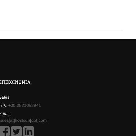
ΕΠΙΚΟΙΝΩΝΊΑ
Sales
Τηλ:
+30 2821063941
Email:
sales[at]hostsun[dot]com