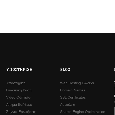
ΥΠΟΣΤΉΡΙΞΗ
BLOG
Υποστήριξη
Web Hosting Ελλάδα
Γνωσιακή Βάση
Domain Names
Video Οδηγιών
SSL Certificates
Αίτημα Βοήθειας
Ασφάλεια
Συχνές Ερωτήσεις
Search Engine Optimization