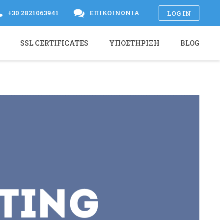
+30 2821063941
ΕΠΙΚΟΙΝΩΝΊΑ
LOG IN
SSL CERTIFICATES
ΥΠΟΣΤΉΡΙΞΗ
BLOG