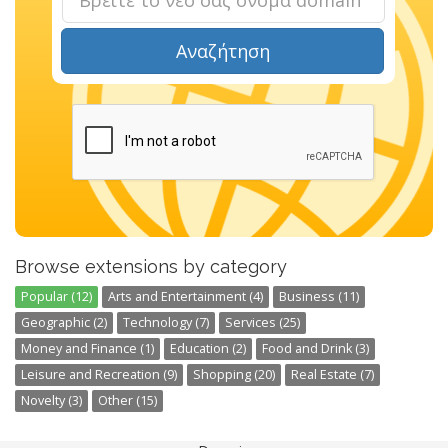
Αναζήτηση
Browse extensions by category
Popular (12)
Arts and Entertainment (4)
Business (11)
Geographic (2)
Technology (7)
Services (25)
Money and Finance (1)
Education (2)
Food and Drink (3)
Leisure and Recreation (9)
Shopping (20)
Real Estate (7)
Novelty (3)
Other (15)