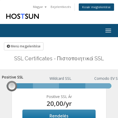
Magyar
Bejelentkezés
Kosár megtekintése
Togg
navig
Menü megjelenítése
SSL Certificates - Πιστοποιητικά SSL
Positive SSL
Positive SSL
Wildcard SSL
Comodo EV S
Positive SSL Ár
20,00
/yr
Rendelés